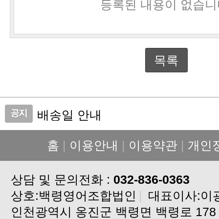
등록된 내용이 없습니
목록
배송일 안내
가격 인상 안내
홈
|
이용안내
|
이용약관
|
개인
설연휴 배송중단 안내입니다
배송지연안내
상담 및 문의전화 :
배송지연안내입니다
032-836-0363
상호:백령영어조합법인
고구마 배송안내
|
대표이사:이
인천광역시 옹진군 백령면 백령로 178
백령도 알이꽉찬 꽃게 판매합니다