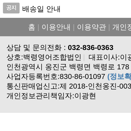
배송일 안내
가격 인상 안내
홈
|
이용안내
|
이용약관
|
개인
설연휴 배송중단 안내입니다
배송지연안내
상담 및 문의전화 :
배송지연안내입니다
032-836-0363
상호:백령영어조합법인
고구마 배송안내
|
대표이사:이
인천광역시 옹진군 백령면 백령로 178
백령도 알이꽉찬 꽃게 판매합니다
사업자등록번호:830-86-01097
2024년도 자연산 햇 돌미역
(정보확
통신판매업신고:제 2018-인천옹진-00
설 연휴 배송중단합니다
개인정보관리책임자:이광현
기상악화 배송중단