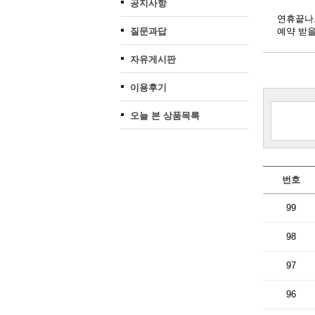
공지사항
연휴끝나고
질문과답
예약 받
자유게시판
이용후기
오늘 본 상품목록
번호
99
98
97
96