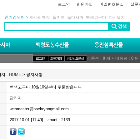
로그인
회원가입
비밀번호분실
질문
인기검색어 >
까나리액젓
돌미역
돌다시마
백색고구마
다시멸치
상품수 :
0
개 + 배송료 :
0
원 
치 :
HOME
> 공지사항
백색고구마 10월10일부터 주문받읍니다
관리자
webmaster@baekryongmall.com
2017-10-01 [11:49]
count : 2139