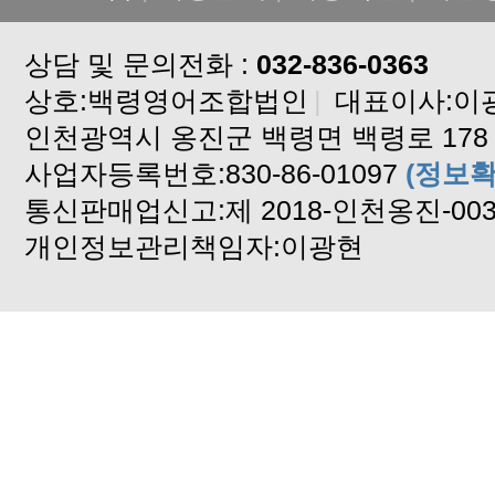
배송지연안내
상담 및 문의전화 :
배송지연안내입니다
032-836-0363
상호:백령영어조합법인
고구마 배송안내
|
대표이사:이
인천광역시 옹진군 백령면 백령로 178
백령도 알이꽉찬 꽃게 판매합니다
사업자등록번호:830-86-01097
2024년도 자연산 햇 돌미역
(정보확
통신판매업신고:제 2018-인천옹진-00
설 연휴 배송중단합니다
개인정보관리책임자:이광현
기상악화 배송중단