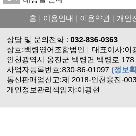
가격 인상 안내
홈
|
이용안내
|
이용약관
|
개인
설연휴 배송중단 안내입니다
배송지연안내
상담 및 문의전화 :
배송지연안내입니다
032-836-0363
상호:백령영어조합법인
고구마 배송안내
|
대표이사:이
인천광역시 옹진군 백령면 백령로 178
백령도 알이꽉찬 꽃게 판매합니다
사업자등록번호:830-86-01097
2024년도 자연산 햇 돌미역
(정보확
통신판매업신고:제 2018-인천옹진-00
설 연휴 배송중단합니다
개인정보관리책임자:이광현
기상악화 배송중단