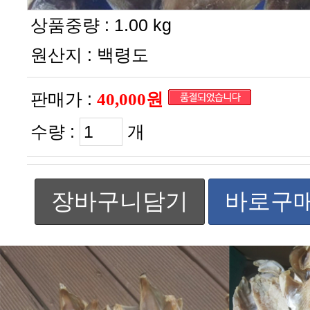
상품중량 :
1.00 kg
원산지 :
백령도
판매가 :
40,000원
수량 :
개
장바구니담기
바로구