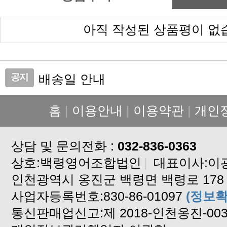
아직 작성된 상품평이 없
배송일 안내
가격 인상 안내
홈
|
이용안내
|
이용약관
|
개인
설연휴 배송중단 안내입니다
배송지연안내
상담 및 문의전화 :
배송지연안내입니다
032-836-0363
상호:백령영어조합법인
고구마 배송안내
|
대표이사:이
인천광역시 옹진군 백령면 백령로 178
백령도 알이꽉찬 꽃게 판매합니다
사업자등록번호:830-86-01097
2024년도 자연산 햇 돌미역
(정보확
통신판매업신고:제 2018-인천옹진-00
설 연휴 배송중단합니다